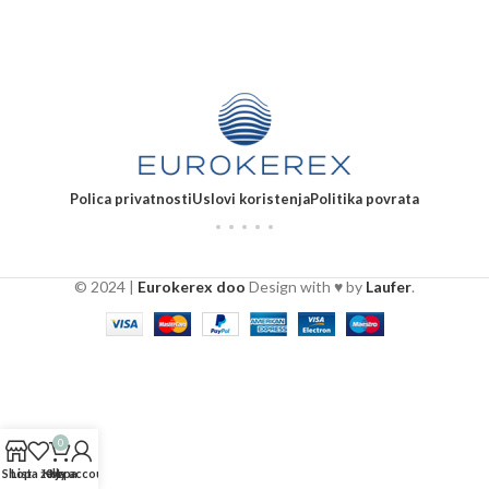
Polica privatnosti
Uslovi koristenja
Politika povrata
© 2024 |
Eurokerex doo
Design with ♥ by
Laufer
.
0
Shop
Lista želja
Korpa
My account