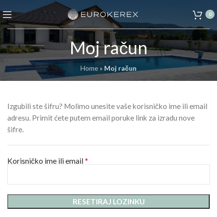
0
Moj račun
Home
»
Moj račun
Izgubili ste šifru? Molimo unesite vaše korisničko ime ili email
adresu. Primit ćete putem email poruke link za izradu nove
šifre.
*
Korisničko ime ili email
RESETIRAJ LOZINKU