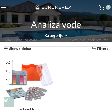
0
Analiza vode
Kategorije
Home
»
Analiza vode
Prikazuje se jedan rezultat
Show sidebar
Filters
SOLD
OUT
Lovibond tester