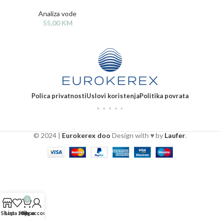
Analiza vode
55,00
KM
Polica privatnosti
Uslovi koristenja
Politika povrata
© 2024 |
Eurokerex doo
Design with ♥ by
Laufer
.
0
Shop
Lista želja
Korpa
My account