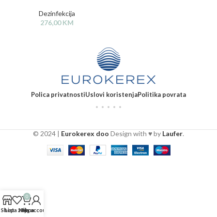
Dezinfekcija
276,00
KM
Polica privatnosti
Uslovi koristenja
Politika povrata
© 2024 |
Eurokerex doo
Design with ♥ by
Laufer
.
0
Shop
Lista želja
Korpa
My account