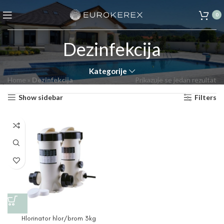
0
Dezinfekcija
Kategorije
Home
»
Dezinfekcija
Prikazuje se jedan rezultat
Show sidebar
Filters
Hlorinator hlor/brom 3kg