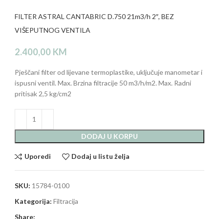
FILTER ASTRAL CANTABRIC D.750 21m3/h 2″, BEZ
VIŠEPUTNOG VENTILA
2.400,00
KM
Pješčani filter od lijevane termoplastike, uključuje manometar i
ispusni ventil. Max. Brzina filtracije 50 m3/h/m2. Max. Radni
pritisak 2,5 kg/cm2
DODAJ U KORPU
Uporedi
Dodaj u listu želja
SKU:
15784-0100
Kategorija:
Filtracija
Share: