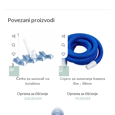
Povezani proizvodi
SOLD
OUT
Četka za usisavač na
Crijevo za usisavanje bazena
Cri
kotačima
10m – 38mm
Oprema za čišćenje
Oprema za čišćenje
102,00
KM
79,00
KM