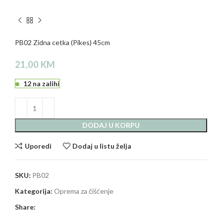
PB02 Zidna cetka (Pikes) 45cm
21,00
KM
12 na zalihi
DODAJ U KORPU
Uporedi
Dodaj u listu želja
SKU:
PB02
Kategorija:
Oprema za čišćenje
Share: