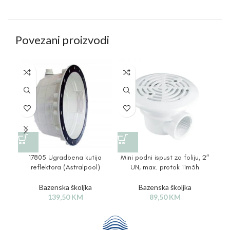
Povezani proizvodi
17805 Ugradbena kutija
Mini podni ispust za foliju, 2″
M
reflektora (Astralpool)
UN, max. protok 11m3h
Bazenska školjka
Bazenska školjka
139,50
KM
89,50
KM