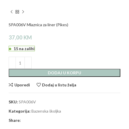
SPA006V Mlaznica za liner (Pikes)
37,00
KM
15 na zalihi
DODAJ U KORPU
Uporedi
Dodaj u listu želja
SKU:
SPA006V
Kategorija:
Bazenska školjka
Share: