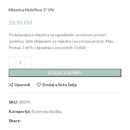
Mlaznica Multiflow 2″ VN
26,90
KM
Podešavajuća mlaznica sa ugrađenim sustavom prsten-
spojnica, čijim izbijanjem se regulira i povećava protok. Max.
Protok 7 m³/h. Ugradnja u provodnik 15658
DODAJ U KORPU
Uporedi
Dodaj u listu želja
SKU:
00295
Kategorija:
Bazenska školjka
Share: